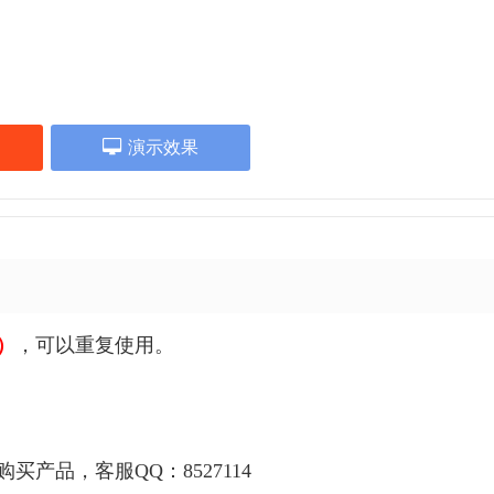
演示效果
）
，可以重复使用。
产品，客服QQ：8527114