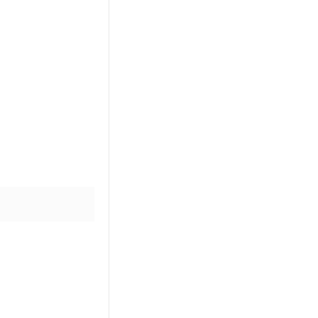
官网
上传限制
PHP
变量标签
足
交易
虚拟主机
栏目页
蜘蛛爬行
直
直播吧
关键词
module页
技术
链接
体育门户
迅睿模板
工具
宝塔面板
网站
A8体育
UI
龙珠直播
免费直播
文档
火车头采集
乐球直播网