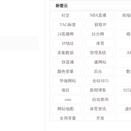
标签云
社交
NBA直播
前端
TAG标签
获取IP
24直播网
比分网
模
IP地址
体育
采集数据
管理系统
A
快直播
建网站
颜色变量
后台
数
学做网站
全站SEO
项目
新闻博客
92
cms
自动查询
网站地图
体育资讯
虚拟
全局变量
开发
雨燕直播
足球直播
监