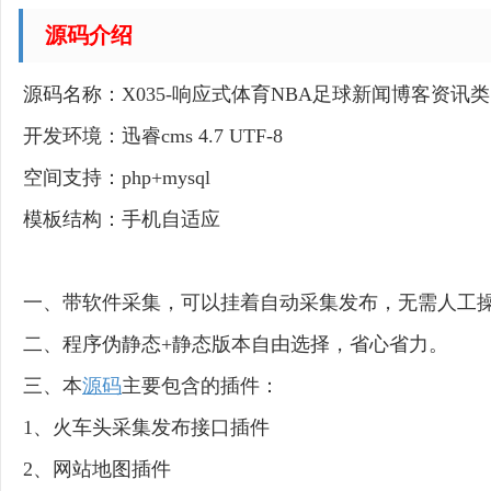
源码介绍
源码名称：X035-响应式体育NBA足球新闻博客资讯类
开发环境：迅睿cms 4.7 UTF-8
空间支持：php+mysql
模板结构：手机自适应
一、带软件采集，可以挂着自动采集发布，无需人工
二、程序伪静态+静态版本自由选择，省心省力。
三、本
源码
主要包含的插件：
1、火车头采集发布接口插件
2、网站地图插件