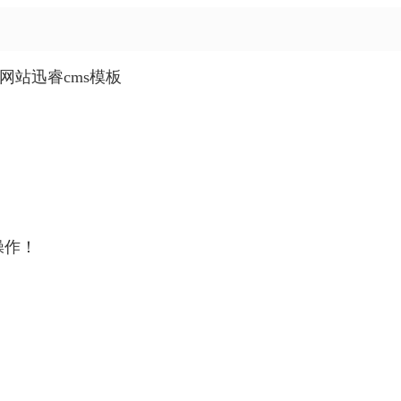
网站迅睿cms模板
操作！