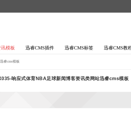
资讯模板
迅睿CMS插件
迅睿CMS标签
迅睿CMS教
迅睿cms模板
X035-响应式体育NBA足球新闻博客资讯类网站迅睿cms模板