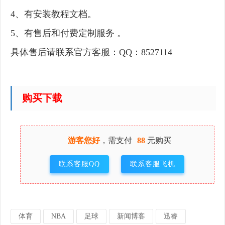
4、有安装教程文档。
5、有售后和付费定制服务 。
具体售后请联系官方客服：QQ：8527114
购买下载
游客您好
，需支付
88
元购买
联系客服QQ
联系客服飞机
体育
NBA
足球
新闻博客
迅睿