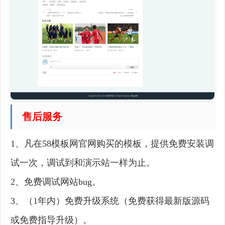
售后服务
1、凡在58模板网官网购买的模板，提供免费安装调
试一次，调试到和演示站一样为止。
2、免费调试网站bug。
3、（1年内）免费升级系统（免费获得最新版源码
或免费指导升级）。