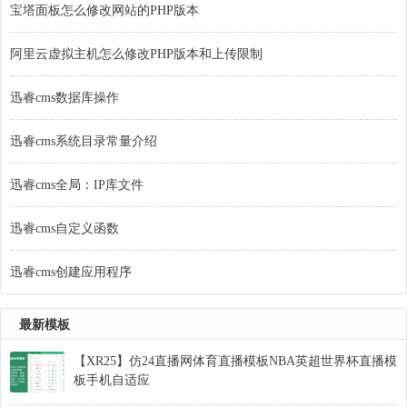
宝塔面板怎么修改网站的PHP版本
阿里云虚拟主机怎么修改PHP版本和上传限制
迅睿cms数据库操作
迅睿cms系统目录常量介绍
迅睿cms全局：IP库文件
迅睿cms自定义函数
迅睿cms创建应用程序
最新模板
【XR25】仿24直播网体育直播模板NBA英超世界杯直播模
板手机自适应