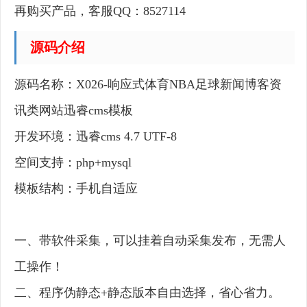
再购买产品，客服QQ：8527114
源码介绍
源码名称：X026-响应式体育NBA足球新闻博客资
讯类网站迅睿cms模板
开发环境：迅睿cms 4.7 UTF-8
空间支持：php+mysql
模板结构：手机自适应
一、带软件采集，可以挂着自动采集发布，无需人
工操作！
二、程序伪静态+静态版本自由选择，省心省力。