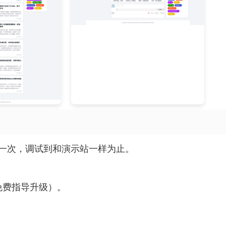
试一次，调试到和演示站一样为止。
免费指导升级）。