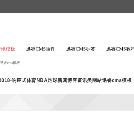
资讯模板
迅睿CMS插件
迅睿CMS标签
迅睿CMS教
迅睿cms模板
X018-响应式体育NBA足球新闻博客资讯类网站迅睿cms模板