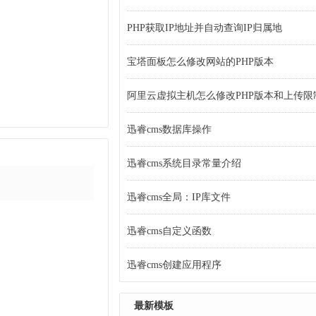
PHP获取IP地址并自动查询IP归属地
宝塔面板怎么修改网站的PHP版本
阿里云虚拟主机怎么修改PHP版本和上传限
迅睿cms数据库操作
迅睿cms系统目录常量介绍
迅睿cms全局：IP库文件
迅睿cms自定义函数
迅睿cms创建应用程序
最新模板