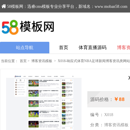
58模板网：迅睿cms模板专业分享平台，新域名：www.moban58.com
首页
体育直播源码
博客
站点导航
当前位置：
首页
>
博客资讯模板
> X018-响应式体育NBA足球新闻博客资讯类网站
￥88
源码价格：
编号：
X018
分类：
博客资讯模板