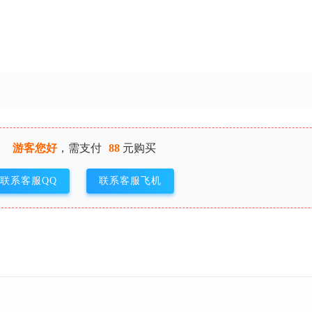
游客您好
，需支付
88
元购买
联系客服QQ
联系客服飞机