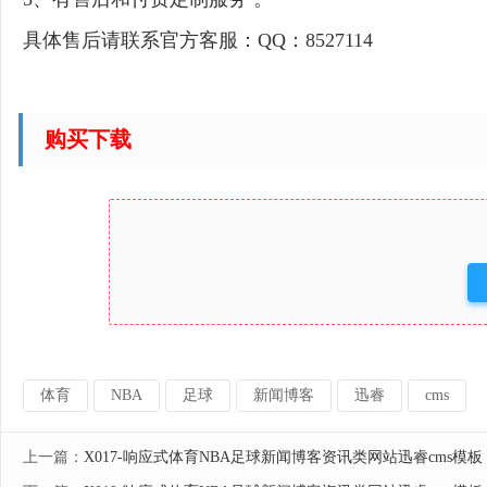
具体售后请联系官方客服：QQ：8527114
购买下载
体育
NBA
足球
新闻博客
迅睿
cms
上一篇：
X017-响应式体育NBA足球新闻博客资讯类网站迅睿cms模板