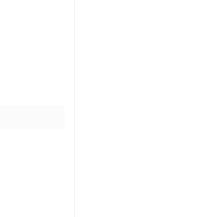
足球
足球直播
篮球
宝塔面板
关
关键词词
开发
监控
APP
直
CSS 颜色
章鱼直播
变量标签
函数使用
36
web
乐球直播网
虚拟主机
TDK标签
采集
采集接口
火车头采集入库发布接口
查询
蜘蛛爬行
官
会员
A8体育