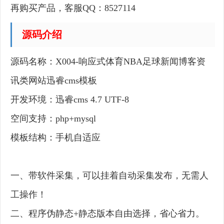
再购买产品，客服QQ：8527114
源码介绍
源码名称：X004-响应式体育NBA足球新闻博客资
讯类网站迅睿cms模板
开发环境：迅睿cms 4.7 UTF-8
空间支持：php+mysql
模板结构：手机自适应
一、带软件采集，可以挂着自动采集发布，无需人
工操作！
二、程序伪静态+静态版本自由选择，省心省力。