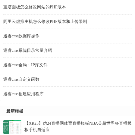
宝塔面板怎么修改网站的PHP版本
阿里云虚拟主机怎么修改PHP版本和上传限制
迅睿cms数据库操作
迅睿cms系统目录常量介绍
迅睿cms全局：IP库文件
迅睿cms自定义函数
迅睿cms创建应用程序
最新模板
【XR25】仿24直播网体育直播模板NBA英超世界杯直播模
板手机自适应