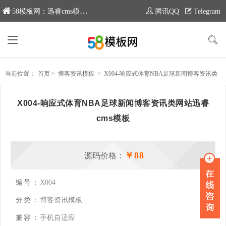
58模板网：迅睿cms模板专业分享平台，新域名：www.moban58.com
腾讯QQ
Telegram
当前位置：
首页
>
博客资讯模板
> X004-响应式体育NBA足球新闻博客资讯类网站迅睿cms模板
X004-响应式体育NBA足球新闻博客资讯类网站迅睿
cms模板
￥88
源码价格：
编号：
X004
分类：
博客资讯模板
兼容：
手机自适应