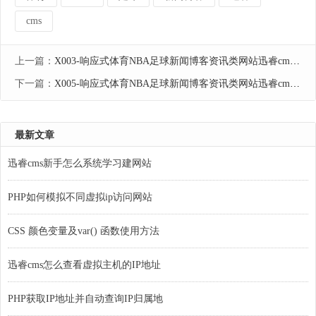
cms
上一篇：
X003-响应式体育NBA足球新闻博客资讯类网站迅睿cms模板
下一篇：
X005-响应式体育NBA足球新闻博客资讯类网站迅睿cms模板
最新文章
迅睿cms新手怎么系统学习建网站
PHP如何模拟不同虚拟ip访问网站
CSS 颜色变量及var() 函数使用方法
迅睿cms怎么查看虚拟主机的IP地址
PHP获取IP地址并自动查询IP归属地